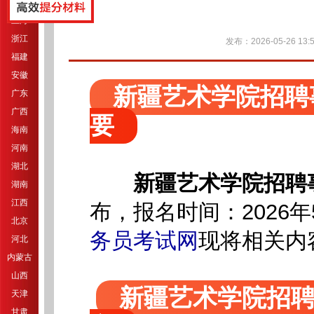
江苏
上海
浙江
发布：2026-05-26 13:5
福建
安徽
新疆艺术学院招聘
广东
广西
要
海南
河南
湖北
新疆艺术学院招聘
湖南
江西
布，报名时间：2026年5
北京
务员考试网
现将相关内
河北
内蒙古
山西
新疆艺术学院招聘
天津
甘肃