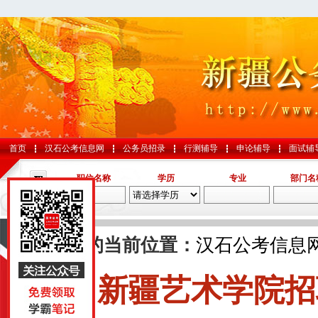
首页
汉石公考信息网
公务员招录
行测辅导
申论辅导
面试辅
职位名称
学历
专业
部门名
导航
您的当前位置：
汉石公考信息
新疆艺术学院招
国考
山东