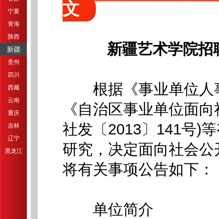
文
宁夏
青海
陕西
新疆艺术学院招
新疆
贵州
四川
根据《事业单位人事管
西藏
云南
《自治区事业单位面向
重庆
社发〔2013〕141
吉林
辽宁
研究，决定面向社会公
黑龙江
将有关事项公告如下：
单位简介