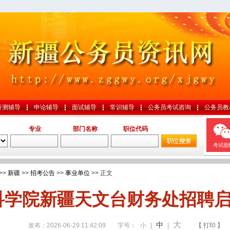
行测辅导
申论辅导
面试辅导
常识辅导
公务员考试咨询
公务员教
专业
部门名称
职位代码
考试提
>>
新疆
>>
招考公告
>>
事业单位
>> 正文
科学院新疆天文台财务处招聘启
大
中
发布：2026-06-29 11:42:09
字号：
小
|
|
【 打印 】