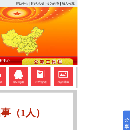
|
|
|
帮助中心
网站地图
设为首页
加入收藏
材中心
醒
学习Q群
在线做题
视频讲演
事（1人）