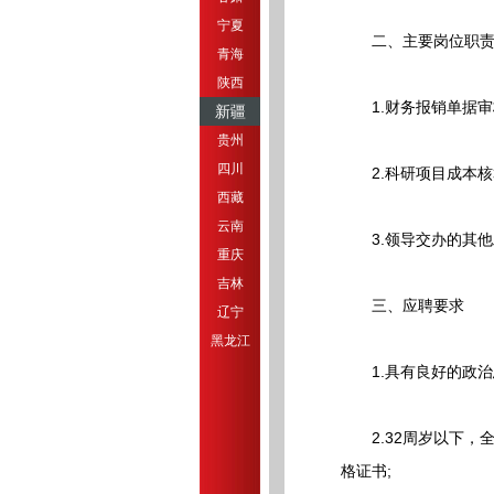
宁夏
二、主要岗位职
青海
陕西
1.财务报销单据审
新疆
贵州
四川
2.科研项目成本核
西藏
云南
3.领导交办的其他
重庆
吉林
三、应聘要求
辽宁
黑龙江
1.具有良好的政治
2.32周岁以下，
格证书;