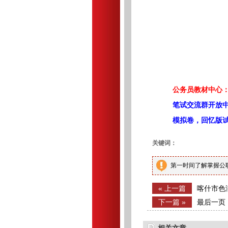
公务员教材中心：
笔试交流群开放
模拟卷，回忆版
关键词：
第一时间了解掌握公
« 上一篇
喀什市色
人员公告
下一篇 »
最后一页