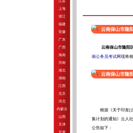
江苏
上海
浙江
福建
云南保山市隆
安徽
广东
广西
云南保山市隆阳
海南
南公务员考试网
现将
河南
湖北
云南保山市隆
湖南
江西
北京
河北
内蒙古
根据《关于印发(云南
山西
集计划的通知》云人社
天津
公告如下：
甘肃