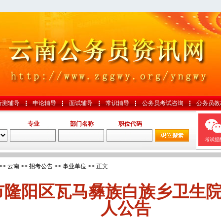
行测辅导
申论辅导
面试辅导
常识辅导
公务员考试咨询
公务员教
专业
部门名称
职位代码
考试提
>>
云南
>>
招考公告
>>
事业单位
>> 正文
市隆阳区瓦马彝族白族乡卫生院
人公告