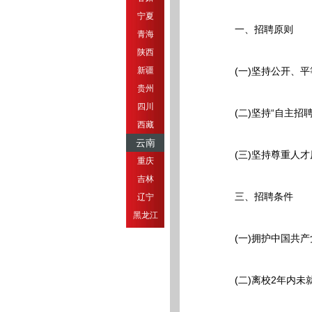
宁夏
一、招聘原则
青海
陕西
新疆
(一)坚持公开、平
贵州
四川
(二)坚持“自主招聘
西藏
云南
(三)坚持尊重人才
重庆
吉林
三、招聘条件
辽宁
黑龙江
(一)拥护中国共产党
(二)离校2年内未就