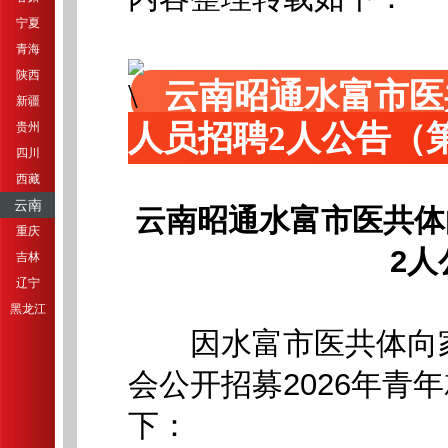
宁夏
青海
陕西
云南昭通水富市医
新疆
人员招聘2人公告（
贵州
四川
西藏
云南
云南昭通水富市医共体
重庆
2
吉林
辽宁
黑龙江
因水富市医共体向家
会公开招募2026年青
下：