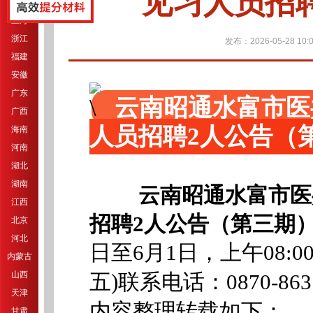
见习人员招
江苏
上海
浙江
发布：2026-05-28 10:0
福建
安徽
广东
云南昭通水富市医
广西
人员招聘2人公告（
海南
河南
湖北
湖南
云南昭通水富市医
江西
招聘2人公告（第三期
北京
河北
日至6月1日，上午08:00-
内蒙古
山西
五)联系电话：0870-863
天津
内容整理转载如下：
甘肃