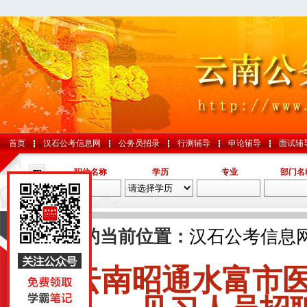
首页
汉石公考信息网
公务员招录
行测辅导
申论辅导
面试辅
职位名称
学历
专业
部门名
导航
您的当前位置：
汉石公考信息
云南昭通水富市
国考
山东