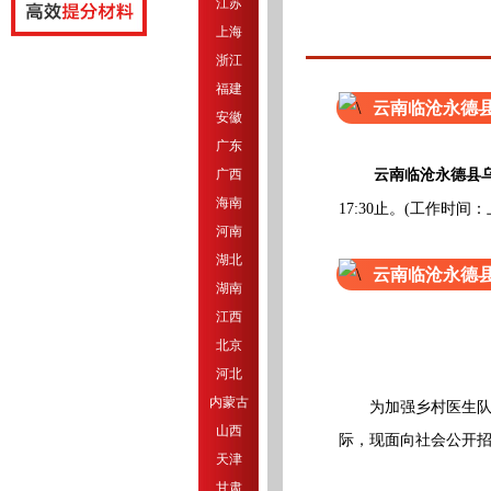
江苏
上海
浙江
福建
云南临沧永德
安徽
广东
广西
云南临沧永德县
海南
17:30止。(工作时间：上午0
河南
湖北
云南临沧永德
湖南
江西
北京
河北
内蒙古
为加强乡村医生队伍
山西
际，现面向社会公开招
天津
甘肃