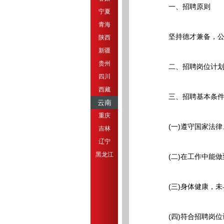
一、招聘原则
宁夏
青海
坚持德才兼备，公平
陕西
新疆
贵州
二、招聘岗位计
四川
西藏
三、招聘基本条
云南
重庆
(一)遵守国家法律
吉林
辽宁
黑龙江
(二)在工作中能做
(三)身体健康，未
(四)符合招聘岗位