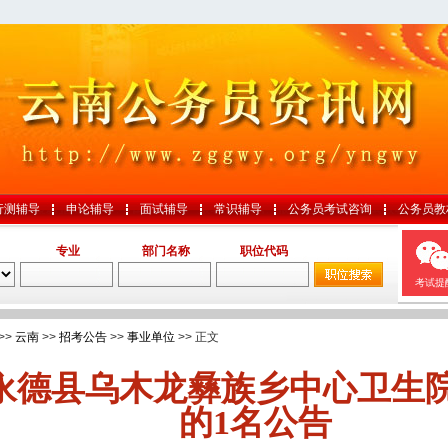
行测辅导
申论辅导
面试辅导
常识辅导
公务员考试咨询
公务员教
专业
部门名称
职位代码
考试提
>>
云南
>>
招考公告
>>
事业单位
>> 正文
永德县乌木龙彝族乡中心卫生
的1名公告