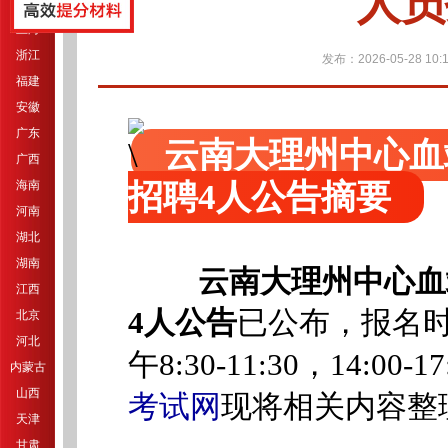
人员
江苏
上海
浙江
发布：2026-05-28 10:1
福建
安徽
广东
云南大理州中心血
广西
招聘4人公告摘要
海南
河南
湖北
湖南
云南大理州中心血
江西
4人公告
已公布，报名时间
北京
河北
午8:30-11:30，14:0
内蒙古
山西
考试网
现将相关内容整
天津
甘肃