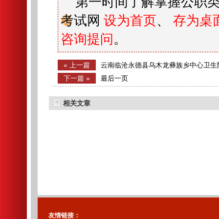
第一时间了解掌握公职类
考试网
设为首页
、
存为桌
咨询提问
。
« 上一篇
云南临沧永德县乌木龙彝族乡中心卫生
的1名公告
下一篇 »
最后一页
相关文章
友情链接：