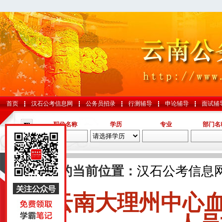
首页
汉石公考信息网
公务员招录
行测辅导
申论辅导
面试辅
职位名称
学历
专业
部门名
导航
您的当前位置：
汉石公考信息
云南大理州中心
国考
山东