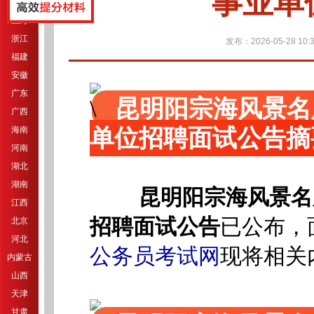
事业单
江苏
上海
浙江
发布：2026-05-28 10:3
福建
安徽
广东
昆明阳宗海风景名
广西
单位招聘面试公告摘
海南
河南
湖北
湖南
昆明阳宗海风景名
江西
招聘面试公告
已公布，面
北京
河北
公务员考试网
现将相关
内蒙古
山西
天津
甘肃