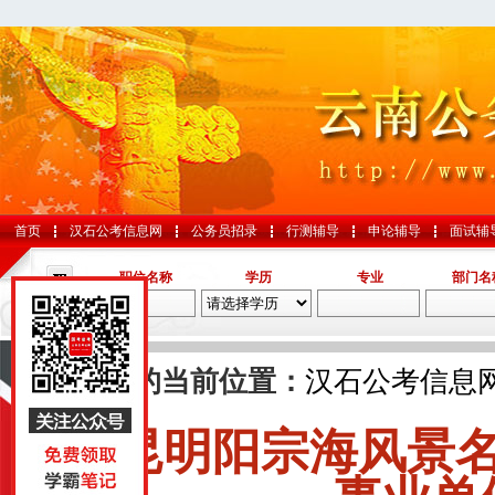
首页
汉石公考信息网
公务员招录
行测辅导
申论辅导
面试辅
职位名称
学历
专业
部门名
导航
您的当前位置：
汉石公考信息
昆明阳宗海风景
国考
山东