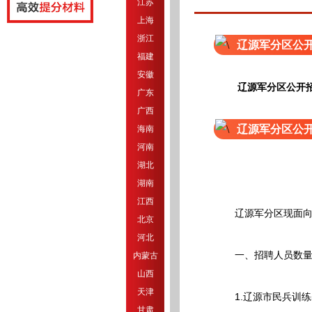
江苏
上海
浙江
辽源军分区公
福建
安徽
辽源军分区公开
广东
广西
辽源军分区公
海南
河南
湖北
湖南
江西
辽源军分区现面向社
北京
河北
一、招聘人员数量
内蒙古
山西
天津
1.辽源市民兵训练
甘肃