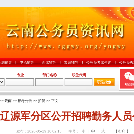
行测辅导
申论辅导
面试辅导
常识辅导
公务员考试咨询
公务员教
专业
部门名称
职位代码
考试提
>>
云南
>>
招考公告
>>
招警
>> 正文
辽源军分区公开招聘勤务人员
大
中
发布：2026-05-29 10:02:13
字号：
小
|
|
【 打印 】