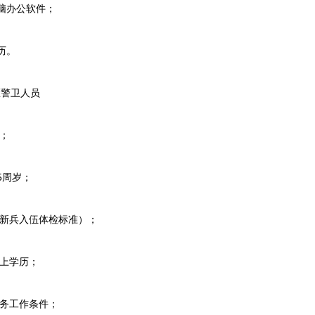
脑办公软件；
历。
警卫人员
；
5周岁；
新兵入伍体检标准）；
上学历；
务工作条件；