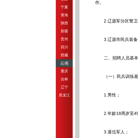
作。
宁夏
青海
2.辽源军分区警卫
陕西
新疆
贵州
3.辽源市民兵装备
四川
西藏
二、招聘人员基本
云南
重庆
（一）民兵训练基
吉林
辽宁
1.男性；
黑龙江
2.年龄18周岁至4
3.退伍军人；