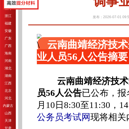
调事业
江苏
上海
浙江
发布：2026-07-01 09:5
福建
安徽
广东
云南曲靖经济技术
广西
业人员56人公告摘要
海南
河南
湖北
湖南
云南曲靖经济技术
江西
员56人公告
已公布，报名
北京
河北
月10日8:30至11:30，
内蒙古
山西
公务员考试网
现将相关
天津
甘肃