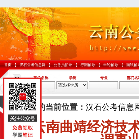
首页
汉石公考信息网
公务员招录
行测辅导
申论辅导
面试辅
职位名称
学历
专业
部门名
导航
您的当前位置：
汉石公考信息
云南曲靖经济技
国考
山东