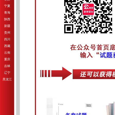
宁夏
青海
陕西
新疆
贵州
四川
西藏
云南
重庆
吉林
辽宁
黑龙江