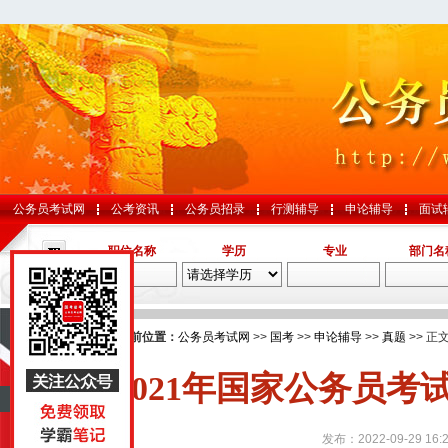
公务员考试网
公考资讯
公务员招录
行测辅导
申论辅导
面试
职位名称
学历
专业
部门名
导航
您的当前位置：
公务员考试网
>>
国考
>>
申论辅导
>>
真题
>> 正
2021年国家公务员
国考
山东
发布：2022-09-29 16:2