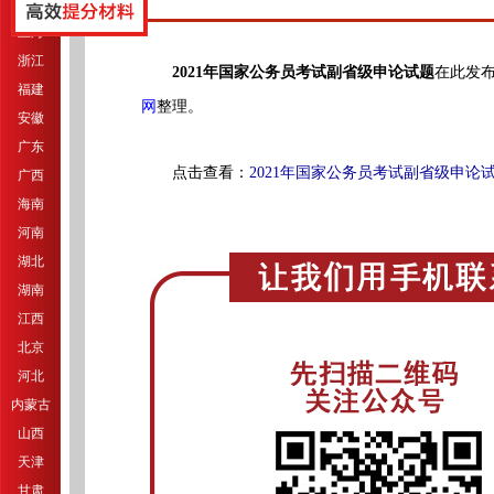
江苏
上海
浙江
2021年国家公务员考试副省级申论试题
在此发
福建
网
整理。
安徽
广东
点击查看：
2021
年国家公务员考试副省级申论
广西
海南
河南
湖北
湖南
江西
北京
河北
内蒙古
山西
天津
甘肃