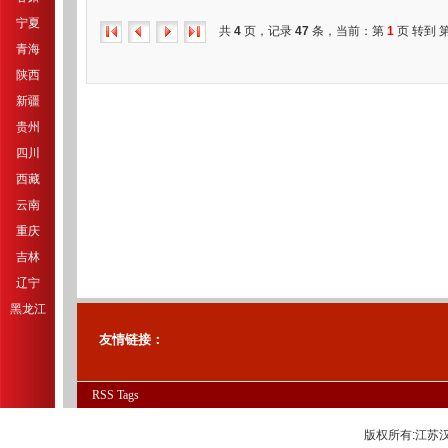
宁夏
共
4
页，记录
47
条，当前：第
1
页 转到 
青海
陕西
新疆
贵州
四川
西藏
云南
重庆
吉林
辽宁
黑龙江
友情链接：
RSS
Tags
版权所有:江