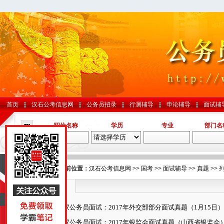
首页
汉石公考信息网
公务员招录
行测辅导
申论辅导
面试辅
职位名称
学历
专业
部门名
导航
您的当前位置：
汉石公考信息网
>>
国考
>>
面试辅导
>>
真题
>> 
真题
国考
国家公务员面试：2017年外交部部分面试真题（1月15日）
山东
国家公务员面试：2017年银监会面试真题（山西省银监会