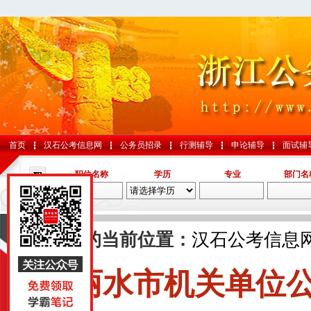
首页
汉石公考信息网
公务员招录
行测辅导
申论辅导
面试辅
职位名称
学历
专业
部门名
导航
您的当前位置：
汉石公考信息
丽水市机关单位
国考
山东