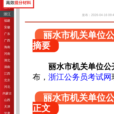
江苏
上海
浙江
发布：2026-04-16 09:4
福建
安徽
丽水市机关单位
广东
广西
摘要
海南
河南
湖北
丽水市机关单位公
湖南
江西
布
，
浙江公务员考试网
北京
河北
内蒙古
丽水市机关单位
山西
正文
天津
甘肃