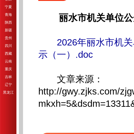
宁夏
青海
丽水市机关单位公
陕西
新疆
贵州
2026年丽水市
四川
示（一）.doc
西藏
云南
重庆
文章来源：
吉林
辽宁
http://gwy.zjks.com/zj
黑龙江
mkxh=5&dsdm=13311&