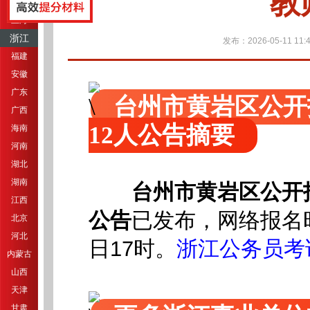
教
江苏
上海
浙江
发布：2026-05-11 11:4
福建
安徽
广东
台州市黄岩区公开
广西
12人公告摘要
海南
河南
湖北
湖南
台州市黄岩区公开
江西
公告
已发布
，网络报名时
北京
河北
日17时。
浙江公务员考
内蒙古
山西
天津
甘肃