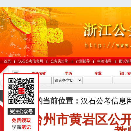
首页
汉石公考信息网
公务员招录
行测辅导
申论辅导
面试辅
职位名称
学历
专业
部门名
导航
您的当前位置：
汉石公考信息
台州市黄岩区公
国考
山东