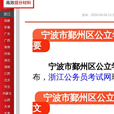
江苏
上海
浙江
发布：2026-06-04 11:2
福建
安徽
宁波市鄞州区公立
广东
广西
要
海南
河南
湖北
宁波市鄞州区公立
湖南
江西
布
，
浙江公务员考试网
北京
河北
内蒙古
宁波市鄞州区公立
山西
文
天津
甘肃