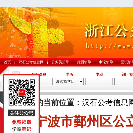
首页
汉石公考信息网
公务员招录
行测辅导
申论辅导
面试辅
职位名称
学历
专业
部门名
导航
您的当前位置：
汉石公考信息
宁波市鄞州区公
国考
山东