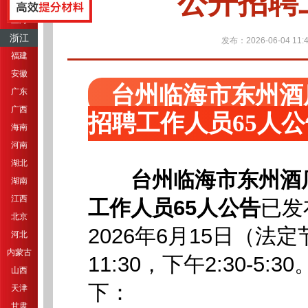
公开招聘
江苏
上海
浙江
发布：2026-06-04 11:4
福建
安徽
台州临海市东州酒
广东
广西
招聘工作人员65人
海南
河南
湖北
台州临海市东州酒
湖南
江西
工作人员65人公告
已发
北京
2026年6月15日（法
河北
内蒙古
11:30，下午2:30-5:30
山西
下：
天津
甘肃