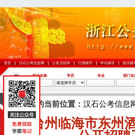
首页
汉石公考信息网
公务员招录
行测辅导
申论辅导
面试辅
职位名称
学历
专业
部门名
导航
您的当前位置：
汉石公考信息
台州临海市东州
国考
山东