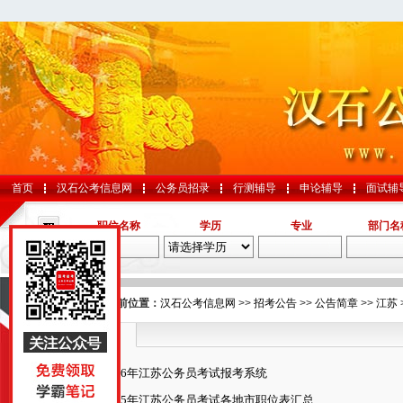
首页
汉石公考信息网
公务员招录
行测辅导
申论辅导
面试辅
职位名称
学历
专业
部门名
导航
您的当前位置：
汉石公考信息网
>>
招考公告
>>
公告简章
>>
江苏
江苏
国考
2026年江苏公务员考试报考系统
山东
2025年江苏公务员考试各地市职位表汇总