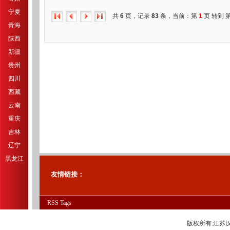
宁夏
共
6
页，记录
83
条，当前：第
1
页 转到 
青海
陕西
新疆
贵州
四川
西藏
云南
重庆
吉林
辽宁
黑龙江
友情链接：
RSS
Tags
版权所有:江