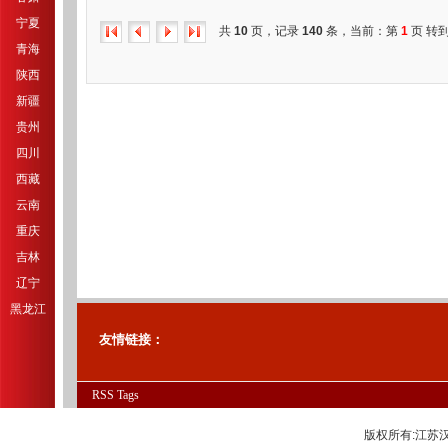
宁夏
共
10
页，记录
140
条，当前：第
1
页 转到
青海
陕西
新疆
贵州
四川
西藏
云南
重庆
吉林
辽宁
黑龙江
友情链接：
RSS
Tags
版权所有:江