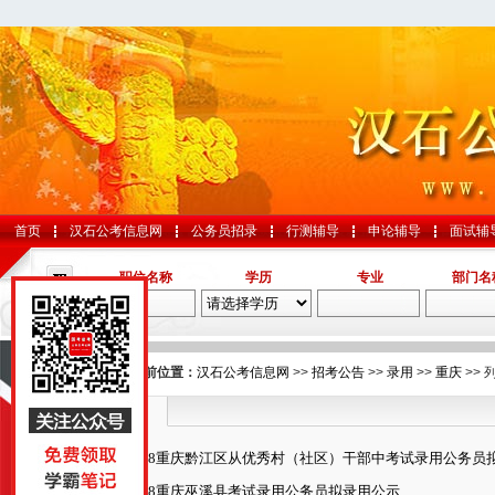
首页
汉石公考信息网
公务员招录
行测辅导
申论辅导
面试辅
职位名称
学历
专业
部门名
导航
您的当前位置：
汉石公考信息网
>>
招考公告
>>
录用
>>
重庆
>> 
重庆
国考
2018重庆黔江区从优秀村（社区）干部中考试录用公务员
山东
2018重庆巫溪县考试录用公务员拟录用公示