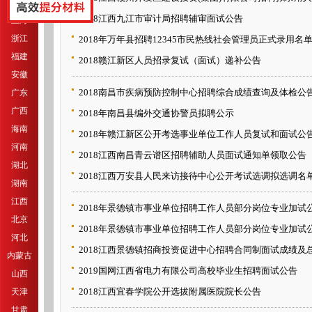
江苏
2018江西九江市审计局招聘辅审面试公告
上海
浙江
2018年万年县招聘12345市民热线社会管理员正式录用名
福建
2018赣江新区人员招录复试（面试）递补公告
安徽
2018南昌市疾病预防控制中心招聘综合成绩查询及体检公
广东
广西
2018年南昌县编外交通协警员拟聘公示
海南
2018年赣江新区公开考选事业单位工作人员复试和面试公
河南
2018江西南昌青云谱区招聘辅助人员面试通知单领取公告
湖北
2018江西万安县人民来访接待中心公开考试选调拟选调名
湖南
江西
2018年景德镇市事业单位招聘工作人员部分岗位专业加试
北京
2018年景德镇市事业单位招聘工作人员部分岗位专业加试
河北
2018江西景德镇招商投资促进中心招聘合同制面试成绩及
内蒙古
2019国网江西省电力有限公司高校毕业生招聘面试公告
山西
2018江西宜春学院公开选拔附属医院院长公告
天津
甘肃