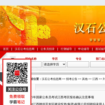
首页
汉石公考信息网
公务员招录
行测辅导
申论辅导
面试辅
职位名称
学历
专业
部门名
导航
您的当前位置：
汉石公考信息网
>>
招考公告
>>
其他
>>
江西
>> 
江西
国考
2025年国家公务员考试江西考区报名确认注意事项
山东
2018江西赣州开发区建设投资(集团)有限公司招聘拟录用