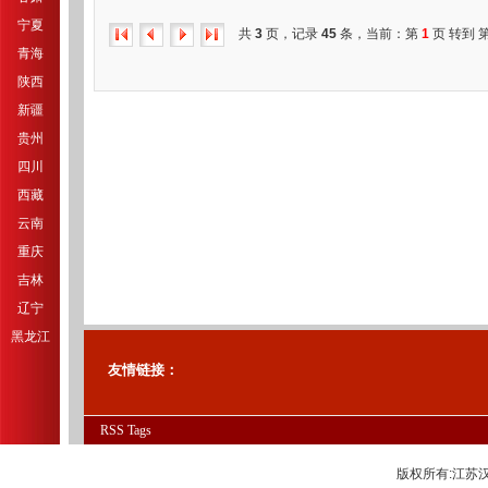
宁夏
共
3
页，记录
45
条，当前：第
1
页 转到 
青海
陕西
新疆
贵州
四川
西藏
云南
重庆
吉林
辽宁
黑龙江
友情链接：
RSS
Tags
版权所有:江