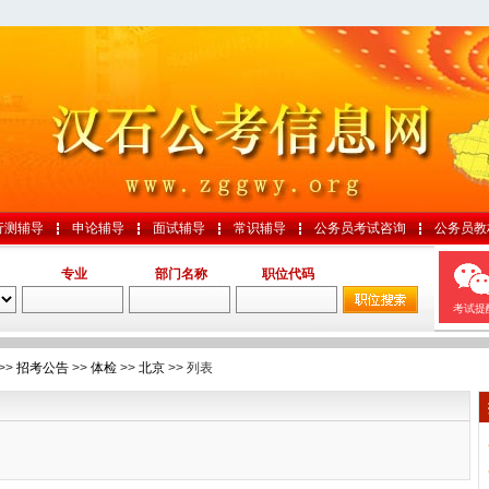
行测辅导
申论辅导
面试辅导
常识辅导
公务员考试咨询
公务员教
专业
部门名称
职位代码
考试提
>>
招考公告
>>
体检
>>
北京
>> 列表