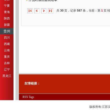
宁夏
共
30
页，记录
587
条，当前：第
1
页 
青海
陕西
新疆
贵州
四川
西藏
云南
重庆
吉林
辽宁
黑龙江
友情链接：
RSS
Tags
版权所有:江