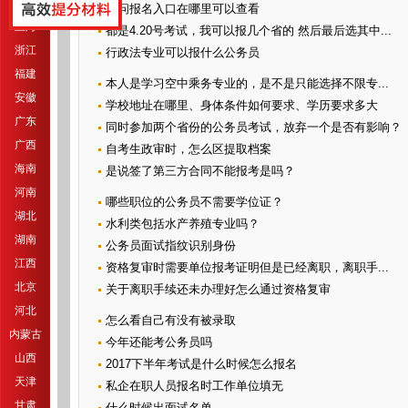
江苏
请问报名入口在哪里可以查看
上海
都是4.20号考试，我可以报几个省的 然后最后选其中...
浙江
行政法专业可以报什么公务员
福建
本人是学习空中乘务专业的，是不是只能选择不限专...
安徽
学校地址在哪里、身体条件如何要求、学历要求多大
广东
同时参加两个省份的公务员考试，放弃一个是否有影响？
广西
自考生政审时，怎么区提取档案
海南
是说签了第三方合同不能报考是吗？
河南
哪些职位的公务员不需要学位证？
湖北
水利类包括水产养殖专业吗？
湖南
公务员面试指纹识别身份
江西
资格复审时需要单位报考证明但是已经离职，离职手...
北京
关于离职手续还未办理好怎么通过资格复审
河北
怎么看自己有没有被录取
内蒙古
今年还能考公务员吗
山西
2017下半年考试是什么时候怎么报名
天津
私企在职人员报名时工作单位填无
甘肃
什么时候出面试名单