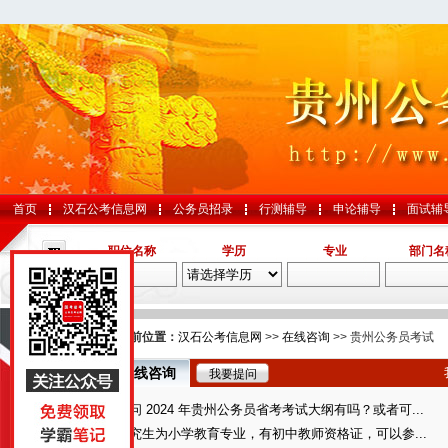
首页
汉石公考信息网
公务员招录
行测辅导
申论辅导
面试辅
职位名称
学历
专业
部门名
导航
您的当前位置：
汉石公考信息网
>>
在线咨询
>> 贵州公务员考试
在线咨询
我要提问
国考
请问 2024 年贵州公务员省考考试大纲有吗？或者可...
山东
研究生为小学教育专业，有初中教师资格证，可以参...