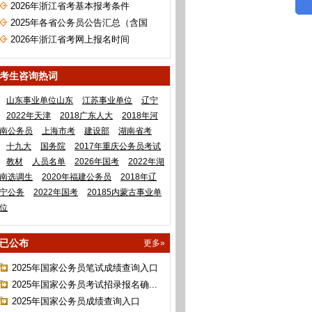
2026年浙江省考基本报考条件
2025年各省公务员公告汇总（含国
考）
2026年浙江省考网上报名时间
考生咨询热词
山东事业单位山东
江苏事业单位
辽宁
2022年天津
2018广东人大
2018年河
南公务员
上海市考
建设部
湖南省考
十九大
国务院
2017年重庆公务员考试
教材
人员名单
2026年国考
2022年湖
南选调生
2020年福建公务员
2018年辽
宁公务
2022年国考
20185内蒙古事业单
位
已公布
更多»
2025年国家公务员笔试成绩查询入口
2025年国家公务员考试招录报名确...
2025年国家公务员成绩查询入口