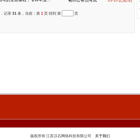
郴州公务员考试
03-10 [已处理]
，记录
31
条，当前：第
1
页 转到 第
页
版权所有:江苏汉石网络科技有限公司
关于我们