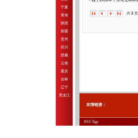
宁夏
共
2
页
青海
陕西
新疆
贵州
四川
西藏
云南
重庆
吉林
辽宁
黑龙江
友情链接：
RSS
Tags