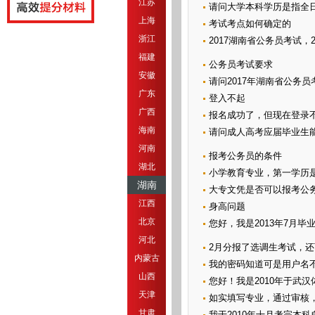
江苏
请问大学本科学历是指全
上海
考试考点如何确定的
浙江
2017湖南省公务员考试，2
福建
公务员考试要求
安徽
请问2017年湖南省公务
广东
登入不起
广西
报名成功了，但现在登录
海南
请问成人高考应届毕业生
河南
报考公务员的条件
湖北
小学教育专业，第一学历是
湖南
大专文凭是否可以报考公
江西
身高问题
北京
您好，我是2013年7月毕业
河北
2月分报了选调生考试，还可
内蒙古
我的密码知道可是用户名
山西
您好！我是2010年于武汉
天津
如实填写专业，通过审核，
甘肃
我于2010年十月考完本科