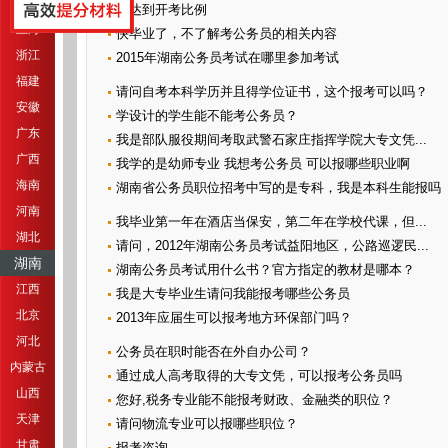
江苏
未达到开考比例
上海
快毕业了，不了解考公务员的相关内容
浙江
2015年湖南公务员考试在哪里参加考试
福建
请问自考本科学历并且得学位证书，这个报考可以吗？
安徽
学设计的学生能不能考公务员？
广东
我是部队服役期间考取武警石家庄指挥学院大专文凭...
广西
我学的是幼师专业 我想考公务员 可以报哪些职业啊
海南
湖南省公务员职位招考中写的是专科，我是本科生能报吗
河南
我毕业第一年在酒店当保安，第二年在学校代课，但...
湖北
请问，2012年湖南公务员考试益阳地区，公路巡逻民...
湖南
湖南公务员考试用什么书？官方指定的教材是哪本？
江西
我是大专毕业生请问我能报考哪些公务员
北京
2013年应届生可以报考地方环保部门吗？
河北
公务员在职时能否在外自办公司？
内蒙古
通过成人高考取得的大专文凭，可以报考公务员吗
山西
您好,税务专业能不能报考财政、金融类的职位？
天津
请问物流专业可以报哪些职位？
甘肃
报考咨询