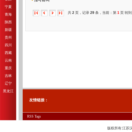
宁夏
共
2
页，记录
29
条，当前：第
1
页 转到
青海
陕西
新疆
贵州
四川
西藏
云南
重庆
吉林
辽宁
黑龙江
友情链接：
RSS
Tags
版权所有:江