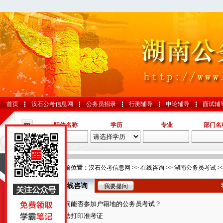
首页
汉石公考信息网
公务员招录
行测辅导
申论辅导
面试辅
职位名称
学历
专业
部门名
导航
您的当前位置：
汉石公考信息网
>>
在线咨询
>>
湖南公务员考试
>
在线咨询
我要提问
国考
请问能否参加户籍地的公务员考试？
山东
无法打印准考证