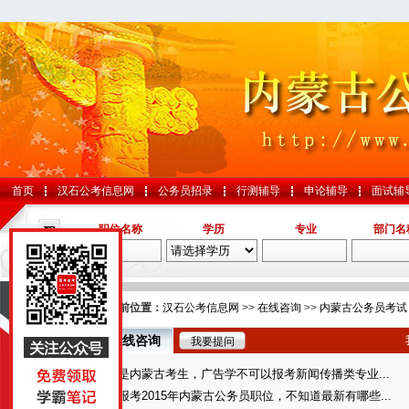
首页
汉石公考信息网
公务员招录
行测辅导
申论辅导
面试辅
职位名称
学历
专业
部门名
导航
您的当前位置：
汉石公考信息网
>>
在线咨询
>>
内蒙古公务员考试
在线咨询
我要提问
国考
我是内蒙古考生，广告学不可以报考新闻传播类专业...
山东
想报考2015年内蒙古公务员职位，不知道最新有哪些...