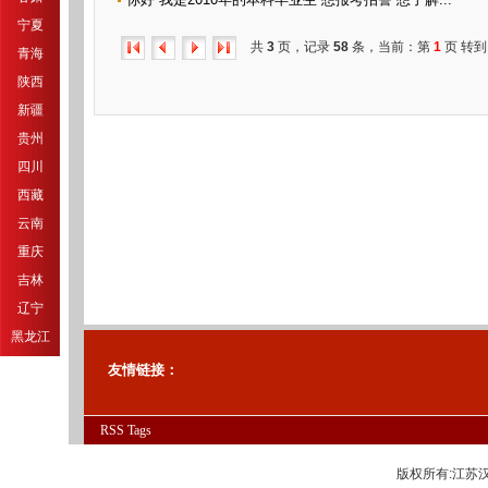
宁夏
共
3
页，记录
58
条，当前：第
1
页 转到
青海
陕西
新疆
贵州
四川
西藏
云南
重庆
吉林
辽宁
黑龙江
友情链接：
RSS
Tags
版权所有:江