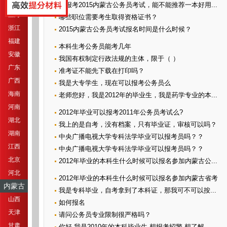
江苏
想报考2015内蒙古公务员考试，能不能推荐一本好用...
上海
哪些职位需要考生取得资格证书？
浙江
2015内蒙古公务员考试报名时间是什么时候？
福建
本科生考公务员能考几年
安徽
我国有权制定行政法规的主体，限于（ ）
广东
准考证不能先下载在打印吗？
广西
我是大专学生，现在可以报考公务员么
海南
老师您好，我是2012年的毕业生，我是药学专业的本...
河南
2012年毕业可以报考2011年公务员考试么?
湖北
我上的是自考，没有档案，只有毕业证，审核可以吗？
湖南
中央广播电视大学专科法学毕业可以报考员吗？？
江西
中央广播电视大学专科法学毕业可以报考员吗？？
北京
2012年毕业的本科生什么时候可以报名参加内蒙古公...
河北
2012年毕业的本科生什么时候可以报名参加内蒙古省考
内蒙古
我是专科毕业，自考拿到了本科证，那我可不可以按...
山西
如何报名
天津
请问公务员专业限制很严格吗？
甘肃
你好 我是2010年的本科毕业生 想报考招警 想了解...