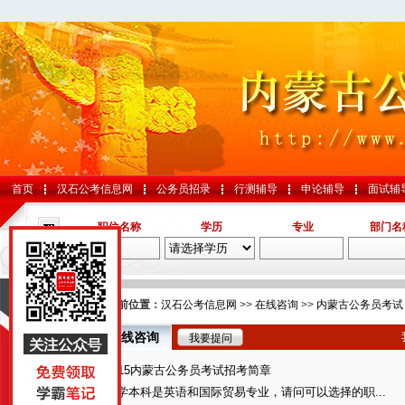
首页
汉石公考信息网
公务员招录
行测辅导
申论辅导
面试辅
职位名称
学历
专业
部门名
导航
您的当前位置：
汉石公考信息网
>>
在线咨询
>>
内蒙古公务员考试
在线咨询
我要提问
国考
2015内蒙古公务员考试招考简章
山东
大学本科是英语和国际贸易专业，请问可以选择的职...