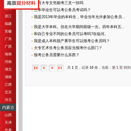
江苏
没有大专文凭能考三支一扶吗
上海
三本毕业生可以考公务员考试吗？
浙江
我是2013年毕业的本科生，毕业当年允许参加公务员...
福建
我是大学本科。但在大学期间留级一次。四年本科五...
安徽
和自己专业不同的公务员可以考吗?在临河。
广东
我是成人本科脱产累学生可以报考公务员吗？
广西
大专艺术生考公务员应当报考什么部门？
海南
报考公务员需要什么东西？
河南
共
1
页，记录
10
条，当前：第
1
页 转到
湖北
湖南
江西
北京
河北
内蒙古
山西
天津
甘肃