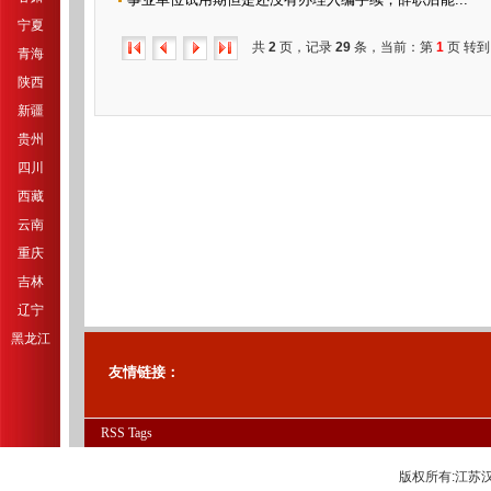
宁夏
共
2
页，记录
29
条，当前：第
1
页 转到
青海
陕西
新疆
贵州
四川
西藏
云南
重庆
吉林
辽宁
黑龙江
友情链接：
RSS
Tags
版权所有:江