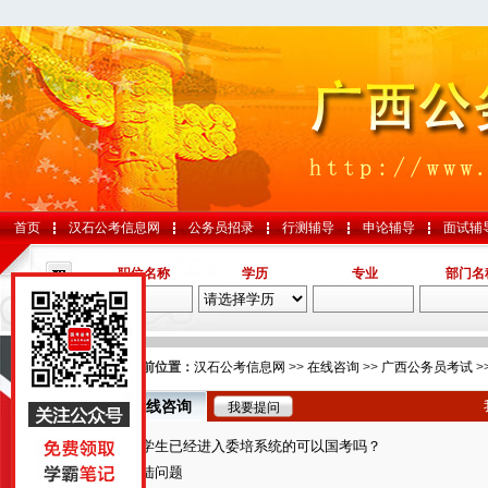
首页
汉石公考信息网
公务员招录
行测辅导
申论辅导
面试辅
职位名称
学历
专业
部门名
导航
您的当前位置：
汉石公考信息网
>>
在线咨询
>>
广西公务员考试
>
在线咨询
我要提问
国考
医学生已经进入委培系统的可以国考吗？
山东
登陆问题