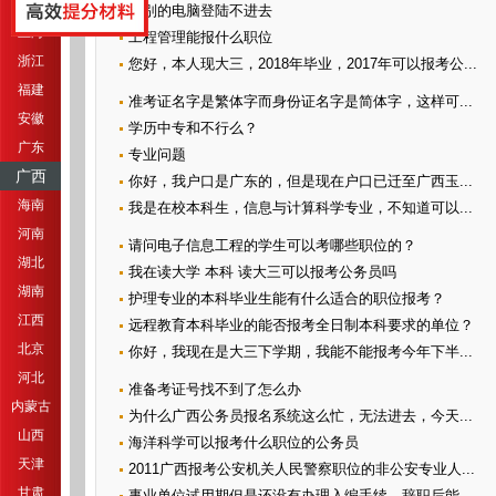
江苏
在别的电脑登陆不进去
上海
工程管理能报什么职位
浙江
您好，本人现大三，2018年毕业，2017年可以报考公...
福建
准考证名字是繁体字而身份证名字是简体字，这样可...
安徽
学历中专和不行么？
广东
专业问题
广西
你好，我户口是广东的，但是现在户口已迁至广西玉...
海南
我是在校本科生，信息与计算科学专业，不知道可以...
河南
请问电子信息工程的学生可以考哪些职位的？
湖北
我在读大学 本科 读大三可以报考公务员吗
湖南
护理专业的本科毕业生能有什么适合的职位报考？
江西
远程教育本科毕业的能否报考全日制本科要求的单位？
北京
你好，我现在是大三下学期，我能不能报考今年下半...
河北
准备考证号找不到了怎么办
内蒙古
为什么广西公务员报名系统这么忙，无法进去，今天...
山西
海洋科学可以报考什么职位的公务员
天津
2011广西报考公安机关人民警察职位的非公安专业人...
甘肃
事业单位试用期但是还没有办理入编手续，辞职后能...