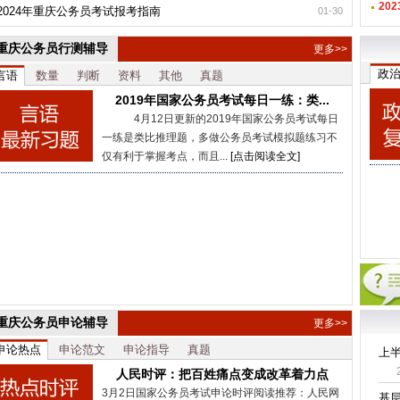
20
2024年重庆公务员考试报考指南
01-30
重庆公务员行测辅导
更多>>
政
言语
数量
判断
资料
其他
真题
2019年国家公务员考试每日一练：类...
4月12日更新的2019年国家公务员考试每日
一练是类比推理题，多做公务员考试模拟题练习不
仅有利于掌握考点，而且...
[点击阅读全文]
重庆公务员申论辅导
更多>>
申论热点
申论范文
申论指导
真题
上
人民时评：把百姓痛点变成改革着力点
3月2日国家公务员考试申论时评阅读推荐：人民网
基