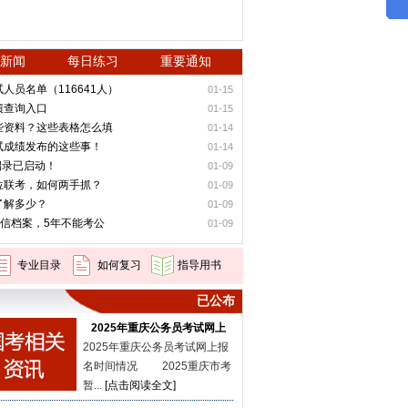
新闻
每日练习
重要通知
人员名单（116641人）
01-15
绩查询入口
01-15
哪些资料？这些表格怎么填
01-14
笔试成绩发布的这些事！
01-14
招录已启动！
01-09
单位联考，如何两手抓？
01-09
了解多少？
01-09
信档案，5年不能考公
01-09
专业目录
如何复习
指导用书
已公布
2025年重庆公务员考试网上
2025年重庆公务员考试网上报
名时间情况 2025重庆市考
暂...
[点击阅读全文]