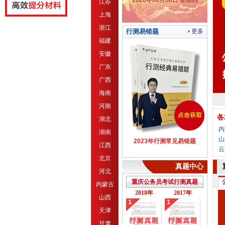
2026年08月06日 星期四
江苏
上海
浙江
行测易错题
更多
福建
安徽
广东
广西
海南
河南
各
湖北
内
湖南
山
2023年行测常见易错题
江西
云
北京
真题中心
河北
重庆公务员考试行测真题
内蒙古
2018年
2017年
山西
天津
甘肃