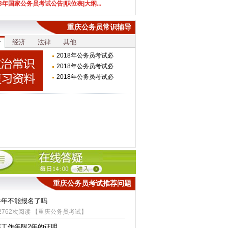
23年国家公务员考试公告|职位表|大纲...
重庆公务员常识辅导
治
经济
法律
其他
2018年公务员考试必
看：关...
2018年公务员考试必
看：关...
2018年公务员考试必
看：关...
重庆公务员考试推荐问题
半年不能报名了吗
2762次阅读 【
重庆公务员考试
】
层工作年限2年的证明