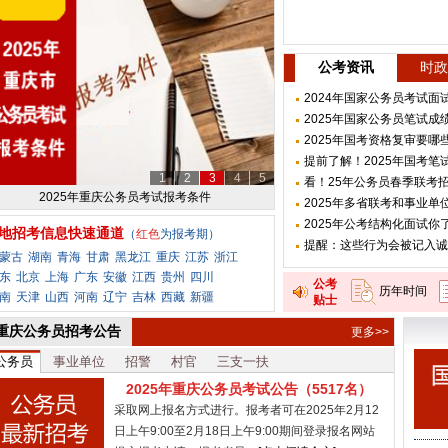
公考资讯
时政
2024年国家公务员考试面试
2025年国家公务员笔试成
2025年国考资格复审要
提前了解！2025年国考
1
2
3
4
5
看！25年公务员春季联考
2025年重庆公务员考试报名入口
2025年多省联考和事业
2025年公考结构化面试你
地招考信息快速通道
（
红色
为报考期）
提醒：这些行为会被记入诚
蒙古
湖南
青海
甘肃
黑龙江
重庆
江苏
浙江
东
北京
上海
广东
安徽
江西
贵州
四川
公考
历年时间
南
天津
山西
河南
辽宁
吉林
西藏
新疆
贴士
重庆公务员招考公告
更多>>
公务员
事业单位
招警
村官
三支一扶
2025年重庆公务员考试公告（5517名）
采取网上报名方式进行。报考者可在2025年2月12
日上午9:00至2月18日上午9:00期间登录报名网站