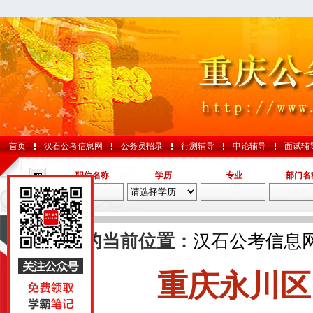
首页
汉石公考信息网
公务员招录
行测辅导
申论辅导
面试辅
职位名称
学历
专业
部门名
导航
您的当前位置：
汉石公考信息
重庆永川区
国考
山东