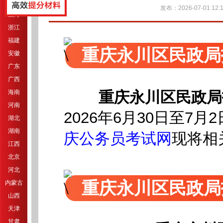
江苏
发布：2026-07-01 12:1
上海
浙江
福建
重庆永川区民政局
安徽
广东
广西
海南
重庆永川区民政局
河南
2026年6月30日至7月2日(9
湖北
湖南
现将相
庆公务员考试网
江西
北京
河北
重庆永川区民政局
内蒙古
山西
天津
甘肃