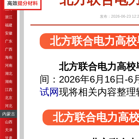
江苏
上海
发布：2026-06-23 12:2
浙江
福建
安徽
北方联合电力高校
广东
广西
海南
北方联合电力高校
河南
湖北
间：2026年6月16日-6
湖南
试网
现将相关内容整理
江西
北京
河北
内蒙古
北方联合电力高
山西
天津
甘肃