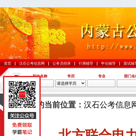
首页
汉石公考信息网
公务员招录
行测辅导
申论辅导
面试辅
职位名称
学历
专业
部门名
导航
您的当前位置：
汉石公考信息
文
国考
山东
北方联合电