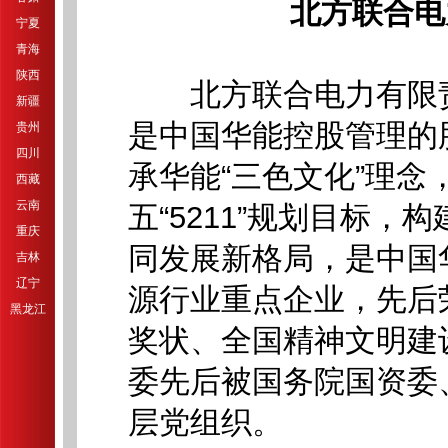
北方联合电
宁夏
青海
陕西
北方联合电力有限责任
新疆
是中国华能控股管理的
贵州
四川
承华能“三色文化”理念
西藏
云南
五“5211”规划目标
重庆
同发展新格局，是中国
吉林
辽宁
源行业重点企业，先后
黑龙江
奖状、全国精神文明建
委先后被国务院国资委
层党组织。