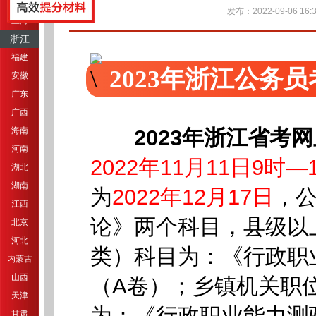
江苏
发布：2022-09-06 16:3
上海
浙江
福建
2023年浙江公务
安徽
广东
广西
海南
2023年浙江省考
河南
2022年11月11日9时—
湖北
湖南
为
2022年12月17日
，
江西
论》两个科目，县级以
北京
河北
类）科目为：《行政职
内蒙古
山西
（A卷）；乡镇机关职位
天津
为：《行政职业能力测
甘肃