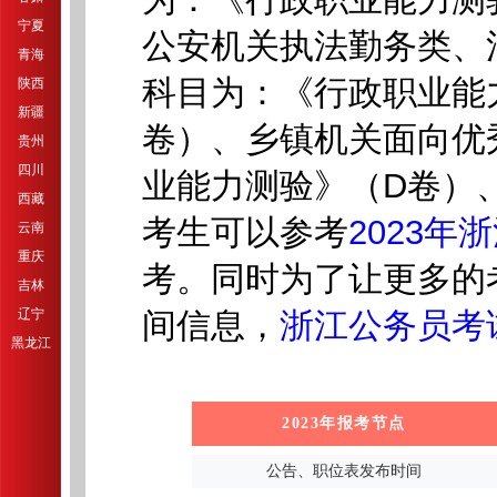
宁夏
公安机关执法勤务类、
青海
科目为：《行政职业能
陕西
新疆
卷）、乡镇机关面向优秀
贵州
四川
业能力测验》（D卷）
西藏
考生可以参考
2023
云南
重庆
考。同时为了让更多的
吉林
辽宁
间信息，
浙江公务员考
黑龙江
2023年报考节点
公告、职位表发布时间