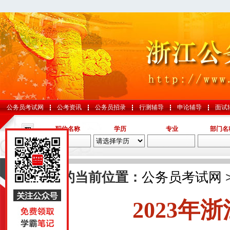
公务员考试网
公考资讯
公务员招录
行测辅导
申论辅导
面试
职位名称
学历
专业
部门名
导航
您的当前位置：
公务员考试网
2023年
国考
山东