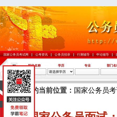
国家公务员考试网
公考资讯
公务员招录
行测辅导
申论辅导
职位名称
学历
专业
部门名
导航
您的当前位置：
国家公务员考
文
中央
山东