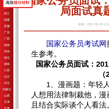
国家公务员面试：
江苏
局面试真题
上海
浙江
福建
发布：2017-05-24 11:0
安徽
广东
广西
国家公务员考试网
海南
河南
生参考。
湖北
国家公务员面试：20
湖南
江西
（
北京
1、漫画题：年轻人
河北
内蒙古
人想用法律制裁他，漫
山西
天津
且结合实际谈个人看法
甘肃