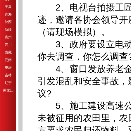
2、电视台拍摄工匠
宁夏
青海
迹，邀请各协会领导开
陕西
（请现场模拟）。
新疆
贵州
3、政府要设立电动
四川
西藏
你去调查，你怎么调查
云南
4、窗口发放养老金
重庆
吉林
引发混乱和安全事故，
辽宁
黑龙江
议?
5、施工建设高速公
未被征用的农田里，农
方要求农民归还物料，