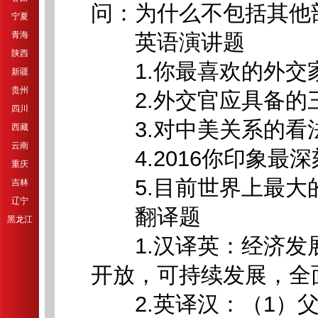
问：为什么不包括其他
宁夏
青海
英语演讲题
陕西
1.你最喜欢的外交
新疆
贵州
2.外交官应具备的
四川
3.对中美关系的看
西藏
云南
4.2016你印象最
重庆
5.目前世界上最大
吉林
辽宁
翻译题
黑龙江
1.汉译英：经济发
开放，可持续发展，全
2.英译汉：（1）父