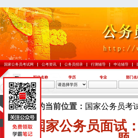
国家公务员考试网
公考资讯
公务员招录
行测辅导
申论辅导
职位名称
学历
专业
部门名
导航
您的当前位置：
国家公务员考
国家公务员面试：
中央
山东