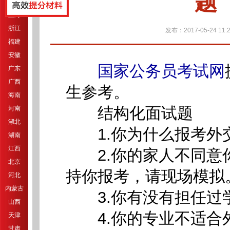
题
江苏
上海
浙江
发布：2017-05-24 11:2
福建
安徽
国家公务员考试网
广东
广西
生参考。
海南
结构化面试题
河南
湖北
1.你为什么报考外
湖南
江西
2.你的家人不同意
北京
持你报考，请现场模拟
河北
内蒙古
3.你有没有担任过
山西
4.你的专业不适合
天津
甘肃